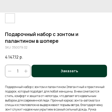
Подарочный набор с зонтом и
палантином в шопере
SKU:
350079.02
4 147,12
р.
Заказать
Подарочный набор с зонтом и палантином Элегантный и практичный
подарок, который подойдет для любой женщины. В нем сочетаются
стиль, комфорт и защита от непогоды, что делает его идеальным
выбором для современной леди. Прочный каркас зонта-автомата и
спицы из стекловолокна выдерживают порывы ветра, благодаря чему
зонт служит надежным укрытием в самый сильный дождь. Ручка