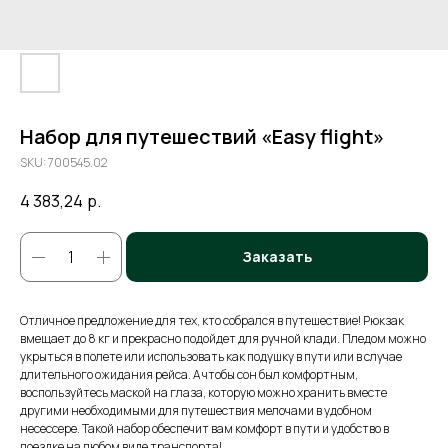
Набор для путешествий «Easy flight»
SKU:
700545.02
4 383,24
р.
Заказать
Отличное предложение для тех, кто собрался в путешествие! Рюкзак
вмещает до 8 кг и прекрасно подойдет для ручной клади. Пледом можно
укрыться в полете или использовать как подушку в пути или в случае
длительного ожидания рейса. А чтобы сон был комфортным,
воспользуйтесь маской на глаза, которую можно хранить вместе
другими необходимыми для путешествия мелочами в удобном
несессере. Такой набор обеспечит вам комфорт в пути и удобство в
поездке на любом виде транспорта!