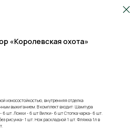
ор «Королевская охота»
ной износостойкостью, внутренняя отделка
енным выжиганием. В комплект входит: Шампура
- 6 шт. Ложки - 6 шт Вилки- 6 шт Стопка чарка- 6 шт.
ез рисунка- 1 шт. Нож раскладной 1 шт. Фляжка 1л в
т.