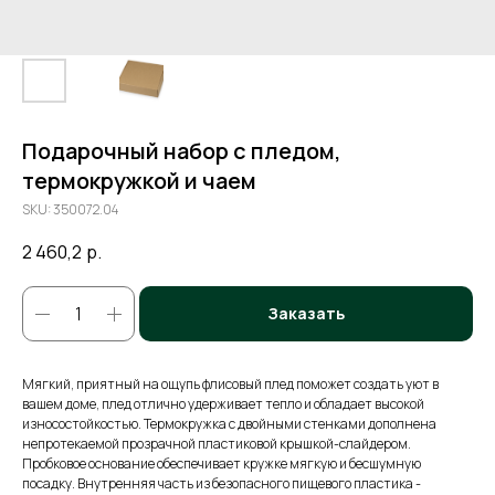
Подарочный набор с пледом,
термокружкой и чаем
SKU:
350072.04
2 460,2
р.
Заказать
Мягкий, приятный на ощупь флисовый плед поможет создать уют в
вашем доме, плед отлично удерживает тепло и обладает высокой
износостойкостью. Термокружка с двойными стенками дополнена
непротекаемой прозрачной пластиковой крышкой-слайдером.
Пробковое основание обеспечивает кружке мягкую и бесшумную
посадку. Внутренняя часть из безопасного пищевого пластика -