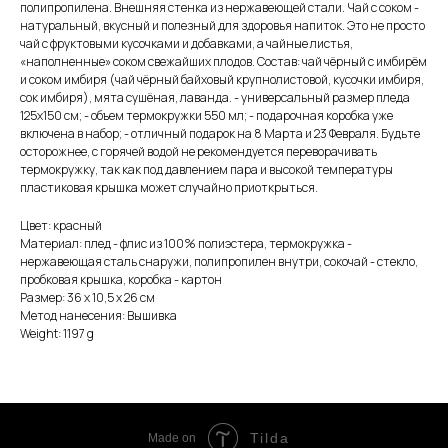
полипропилена. Внешняя стенка из нержавеющей стали. Чай с соком -
натуральный, вкусный и полезный для здоровья напиток. Это не просто
чай с фруктовыми кусочками и добавками, а чайные листья,
«наполненные» соком свежайших плодов. Состав: чай чёрный с имбирём
и соком имбиря (чай чёрный байховый крупнолистовой, кусочки имбиря,
сок имбиря), мята сушёная, лаванда. - универсальный размер пледа
125х150 см; - объем термокружки 550 мл; - подарочная коробка уже
включена в набор; - отличный подарок на 8 Марта и 23 Февраля. Будьте
осторожнее, с горячей водой не рекомендуется переворачивать
термокружку, так как под давлением пара и высокой температуры
пластиковая крышка может случайно приоткрыться.
Цвет: красный
Материал: плед - флис из 100% полиэстера, термокружка -
нержавеющая сталь снаружи, полипропилен внутри, сокочай - стекло,
пробковая крышка, коробка - картон
Размер: 36 х 10,5 х 26 см
Метод нанесения: Вышивка
Weight: 1197 g
Tilda
Made on