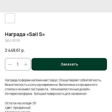
Награда «Sail S»
SKU:
137311
2 448,61
р.
Заказать
Награда по форме напоминает парус. Олицетворяет собой лёгкость,
безмятежность и силу одновременно. Выполнена из прозрачного
стекла и не имеет постамента. · Минималистичный дизайн ·
Интересная форма · Большая поверхность для нанесения
Остаток на складе: 131
Цвет: прозрачный