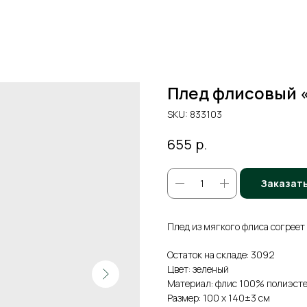
Плед флисовый «
SKU:
833103
р.
655
Заказат
Плед из мягкого флиса согреет 
Остаток на складе: 3092
Цвет: зеленый
Материал: флис 100% полиэст
Размер: 100 х 140±3 см