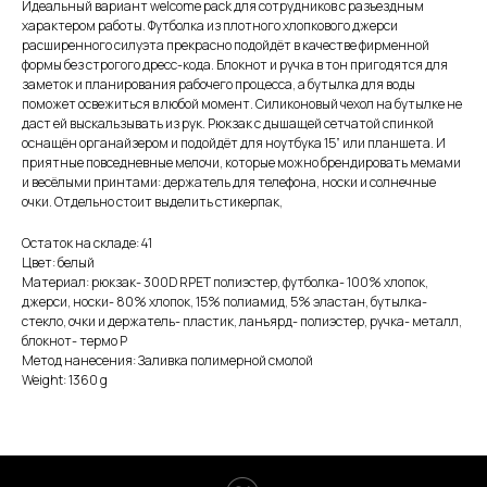
Идеальный вариант welcome pack для сотрудников с разъездным
характером работы. Футболка из плотного хлопкового джерси
расширенного силуэта прекрасно подойдёт в качестве фирменной
формы без строгого дресс-кода. Блокнот и ручка в тон пригодятся для
заметок и планирования рабочего процесса, а бутылка для воды
поможет освежиться в любой момент. Силиконовый чехол на бутылке не
даст ей выскальзывать из рук. Рюкзак с дышащей сетчатой спинкой
оснащён органайзером и подойдёт для ноутбука 15” или планшета. И
приятные повседневные мелочи, которые можно брендировать мемами
и весёлыми принтами: держатель для телефона, носки и солнечные
очки. Отдельно стоит выделить стикерпак,
Остаток на складе: 41
Цвет: белый
Материал: рюкзак- 300D RPET полиэстер, футболка- 100% хлопок,
джерси, носки- 80% хлопок, 15% полиамид, 5% эластан, бутылка-
стекло, очки и держатель- пластик, ланъярд- полиэстер, ручка- металл,
блокнот- термо P
Метод нанесения: Заливка полимерной смолой
Weight: 1360 g