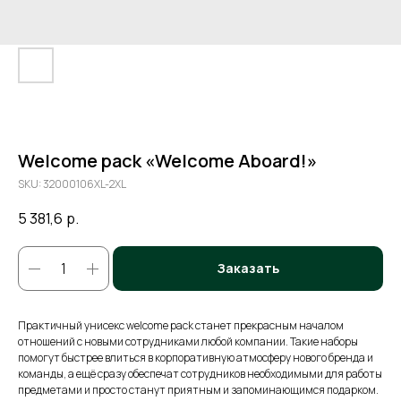
Welcome pack «Welcome Aboard!»
SKU:
32000106XL-2XL
5 381,6
р.
Заказать
Практичный унисекс welcome pack станет прекрасным началом
отношений с новыми сотрудниками любой компании. Такие наборы
помогут быстрее влиться в корпоративную атмосферу нового бренда и
команды, а ещё сразу обеспечат сотрудников необходимыми для работы
предметами и просто станут приятным и запоминающимся подарком.