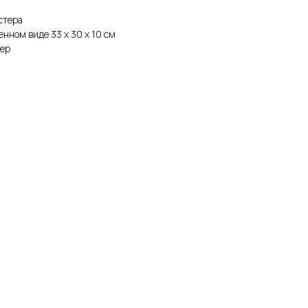
стера
женном виде 33 х 30 х 10 см
фер