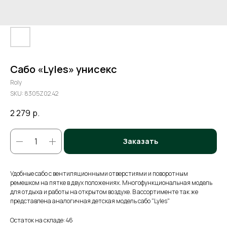
Сабо «Lyles» унисекс
Roly
SKU:
8305Z02.42
2 279
р.
Заказать
Удобные сабо с вентиляционными отверстиями и поворотным
ремешком на пятке в двух положениях. Многофункциональная модель
для отдыха и работы на открытом воздухе. В ассортименте так же
представлена аналогичная детская модель сабо "Lyles"
Остаток на складе: 46