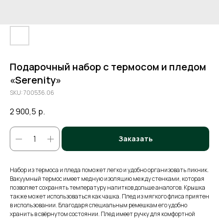
Подарочный набор с термосом и пледом
«Serenity»
SKU:
700536.06
2 900,5
р.
Заказать
Набор из термоса и пледа поможет легко и удобно организовать пикник.
Вакуумный термос имеет медную изоляцию между стенками, которая
позволяет сохранять температуру напитков дольше аналогов. Крышка
также может использоваться как чашка. Плед из мягкого флиса приятен
в использовании. Благодаря специальным ремешкам его удобно
хранить в свёрнутом состоянии. Плед имеет ручку для комфортной