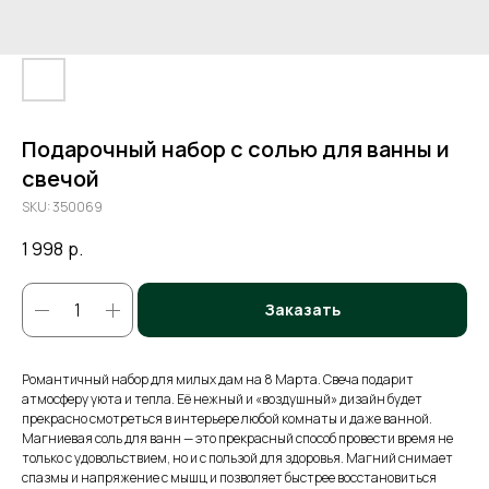
Подарочный набор с солью для ванны и
свечой
SKU:
350069
1 998
р.
Заказать
Романтичный набор для милых дам на 8 Марта. Свеча подарит
атмосферу уюта и тепла. Её нежный и «воздушный» дизайн будет
прекрасно смотреться в интерьере любой комнаты и даже ванной.
Магниевая соль для ванн — это прекрасный способ провести время не
только с удовольствием, но и с пользой для здоровья. Магний снимает
спазмы и напряжение с мышц и позволяет быстрее восстановиться