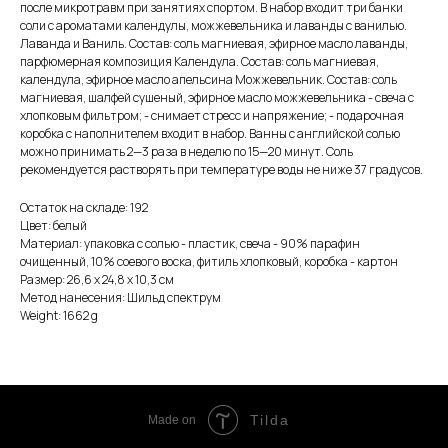
после микротравм при занятиях спортом. В набор входит три банки
соли с ароматами календулы, можжевельника и лаванды с ванилью.
Лаванда и Ваниль. Состав: соль магниевая, эфирное масло лаванды,
парфюмерная композиция Календула. Состав: соль магниевая,
календула, эфирное масло апельсина Можжевельник. Состав: соль
магниевая, шалфей сушеный, эфирное масло можжевельника - свеча с
хлопковым фильтром; - снимает стресс и напряжение; - подарочная
коробка с наполнителем входит в набор. Ванны с английской солью
можно принимать 2—3 раза в неделю по 15—20 минут. Соль
рекомендуется растворять при температуре воды не ниже 37 градусов.
Остаток на складе: 192
Цвет: белый
Материал: упаковка с солью - пластик, свеча - 90% парафин
очищенный, 10% соевого воска, фитиль хлопковый, коробка - картон
Размер: 26,6 х 24,8 х 10,3 см
Метод нанесения: Шильд спектрум
Weight: 1662 g
Tilda
Made on