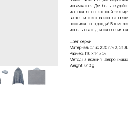
испачкаться. Для больше удобс
идет капюшон, который фиксиру
застегните его на кнопки вверх
неожиданного дождя! В компле
использовать для нанесения ва
Цвет: серый
Материал: флис 220 г/м2, 210
Размер: 110 х 145 см
Метод нанесения: Шеврон жакк
Weight: 610 g