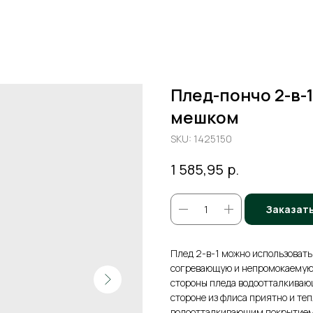
Плед-пончо 2-в-
мешком
SKU:
1425150
р.
1 585,95
Заказат
Плед 2-в-1 можно использовать
согревающую и непромокаемую 
стороны пледа водоотталкивающ
стороне из флиса приятно и теп
водоотталкивающим покрытием 