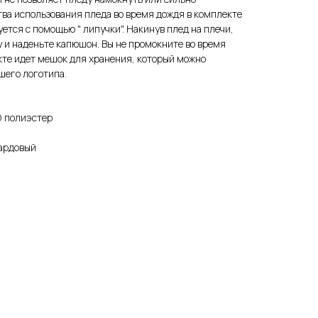
тва использования пледа во время дождя в комплекте
ется с помощью " липучки". Накинув плед на плечи,
у и наденьте капюшон. Вы не промокните во время
кте идет мешок для хранения, который можно
шего логотипа.
D полиэстер
ардовый