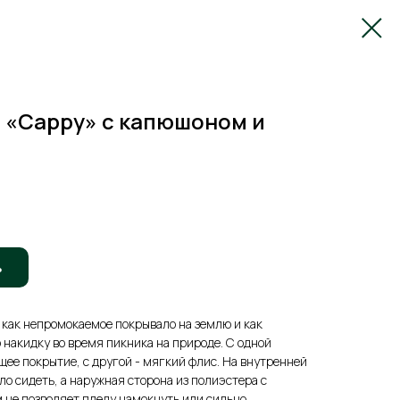
1 «Cappy» с капюшоном и
ь
 как непромокаемое покрывало на землю и как
накидку во время пикника на природе. С одной
ее покрытие, с другой - мягкий флис. На внутренней
ло сидеть, а наружная сторона из полиэстера с
не позволяет пледу намокнуть или сильно