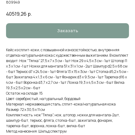
809949
40519,26
р.
Заказать
Кейс из сплит-кожи, с повышенной износостойкостью, внутренняя
отделка натуральная кожа с художественным выжиганием. В комплект
входит: Нож "Тяпка" 27,5 х 7 х 3 см - 1шт Нож 29 х 4,5 х 3 см - 1шт Штопор 11
х 3 х 1 см -1 шт Ножки для мангала 51 х 31 х 1 см - 2шт Шампур d2,5 х 68 см
- 6шт Термос d7 х 24,5 см - 1шт Фляга 13 х 15 х 3см - 1шт Стопка d5,2 х 5 см -
6шт Зажигалка 4 х 1,3 х 6 см - 1шт Фонарик d3 х 9,5 см - 1шт Тарелка d16 х
4 см - 6шт Воронка d3,7 х 2,7 см - 1шт Ложка 19,3 х 4,5 х 3 см - 6шт Вилка
19,3 х 2,5 х 2 см - 6шт
Остаток на складе: 15
Цвет: серебристый, натуральный, бордовый
Материал: нержавеющая сталь, сплит-кожа/натуральная кожа
Размер: 72 х 30,5 х 11 см
Комплектность: нож"Тяпка", нож, штопор, ножки для мангала-2шт,
шампур-6шт, термос, фляга, стопка-6шт, зажигалка, фонарик,
тарелка-6шт, воронка, ложка-6шт, вилка-6шт
Метод нанесения: Шильд спектрум