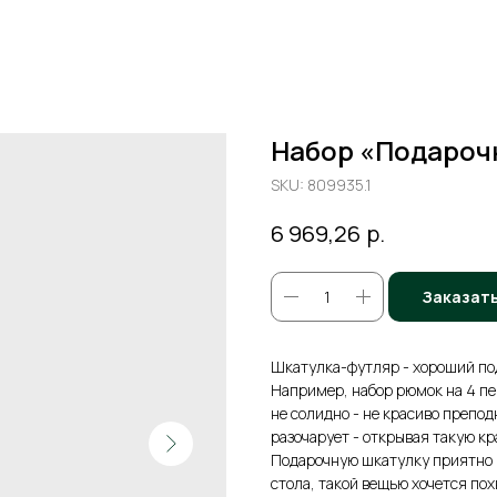
Набор «Подароч
SKU:
809935.1
р.
6 969,26
Заказат
Шкатулка-футляр - хороший под
Например, набор рюмок на 4 пе
не солидно - не красиво препод
разочарует - открывая такую кр
Подарочную шкатулку приятно п
стола, такой вещью хочется пох