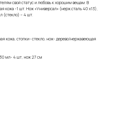
телям свой статус и любовь к хорошим вещам. В
я кожа -1 шт. Нож «Универсал» (нерж.сталь 40 х13),
л (стекло) – 4 шт.
ая кожа, стопки- стекло, нож- дерево/нержавеющая
30 мл- 4 шт, нож 27 см