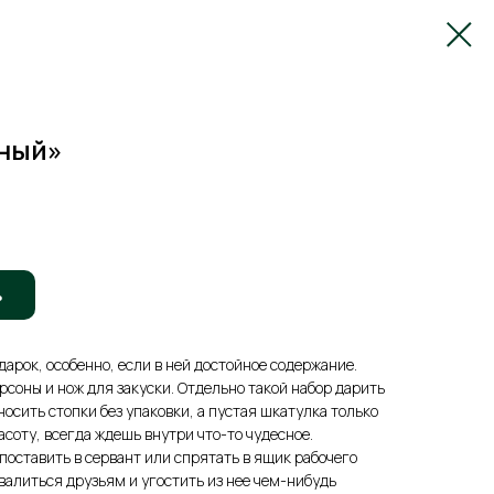
ный»
ь
арок, особенно, если в ней достойное содержание.
рсоны и нож для закуски. Отдельно такой набор дарить
носить стопки без упаковки, а пустая шкатулка только
асоту, всегда ждешь внутри что-то чудесное.
оставить в сервант или спрятать в ящик рабочего
валиться друзьям и угостить из нее чем-нибудь