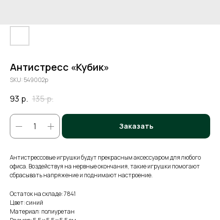
Антистресс «Кубик»
SKU:
549002p
93
р.
135
р.
Заказать
Антистрессовые игрушки будут прекрасным аксессуаром для любого
офиса. Воздействуя на нервные окончания, такие игрушки помогают
сбрасывать напряжение и поднимают настроение.
Остаток на складе: 7841
Цвет: синий
Материал: полиуретан