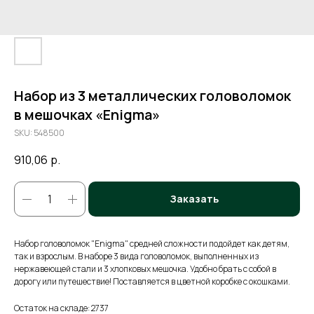
Набор из 3 металлических головоломок
в мешочках «Enigma»
SKU:
548500
910,06
р.
Заказать
Набор головоломок "Enigma" средней сложности подойдет как детям,
так и взрослым. В наборе 3 вида головоломок, выполненных из
нержавеющей стали и 3 хлопковых мешочка. Удобно брать с собой в
дорогу или путешествие! Поставляется в цветной коробке с окошками.
Остаток на складе: 2737