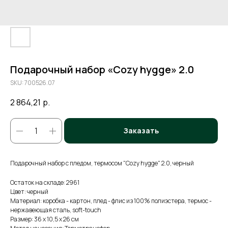
Подарочный набор «Cozy hygge» 2.0
SKU:
700526.07
2 864,21
р.
Заказать
Подарочный набор с пледом, термосом "Cozy hygge" 2.0, черный
Остаток на складе: 2961
Цвет: черный
Материал: коробка - картон, плед - флис из 100% полиэстера, термос -
нержавеющая сталь, soft-touch
Размер: 36 х 10,5 х 26 см