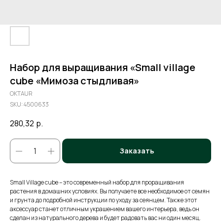
Набор для выращивания «Small village
cube «Мимоза стыдливая»
OKTAUR
SKU:
4500633
280,32
р.
Заказать
Small Village cube – это современный набор для проращивания
растения в домашних условиях. Вы получаете все необходимое от семян
и грунта до подробной инструкции по уходу за сеянцем. Также этот
аксессуар станет отличным украшением вашего интерьера, ведь он
сделан из натурального дерева и будет радовать вас ни один месяц.