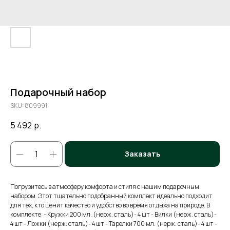
Подарочный набор
SKU:
809991
5 492
р.
Заказать
Погрузитесь в атмосферу комфорта и стиля с нашим подарочным
набором. Этот тщательно подобранный комплект идеально подходит
для тех, кто ценит качество и удобство во время отдыха на природе. В
комплекте: - Кружки 200 мл. (нерж. сталь)- 4 шт - Вилки (нерж. сталь)-
4 шт - Ложки (нерж. сталь)- 4 шт - Тарелки 700 мл. (нерж. сталь)- 4 шт -