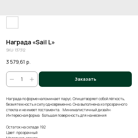
Награда «Sail L»
SKU:
137312
3 579,61
р.
Заказать
Награда по форме напоминает парус. Олицетворяет собой лёгкость,
безмятежность и силу одновременно. Она выполнена из прозрачного
стекла и не имеет постамента. · Минималистичный дизайн ·
Интересная форма · Большая поверхность для нанесения
Остаток на складе: 192
Цвет: прозрачный