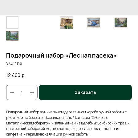
Подарочный набор «Лесная пасека»
SKU:
4146
12 400
р.
Заказать
Подарочный набор в уникальном деревянном коробе ручной работы с
рисунком на бересте: - безалкогольный бальзам “Сибирь” с
металлическим оберегом, - зеленый чай из целебных, сибирских трав, -
настоящий сибирский мед в бочонке, - кедровая ложка, - льняная
салфетка, - керамическая чашка ручной работы.