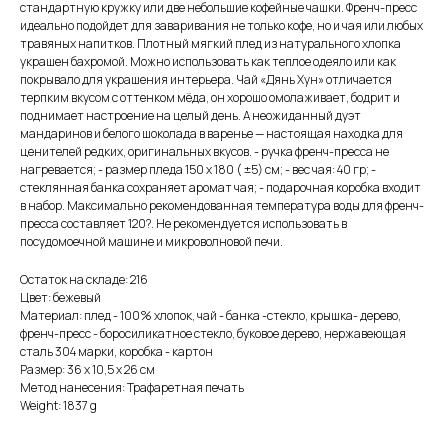
стандартную кружку или две небольшие кофейные чашки. Френч-пресс
идеально подойдет для заваривания не только кофе, но и чая или любых
травяных напитков. Плотный мягкий плед из натурального хлопка
украшен бахромой. Можно использовать как теплое одеяло или как
покрывало для украшения интерьера. Чай «Дянь Хун» отличается
терпким вкусом с оттенком мёда, он хорошо омолаживает, бодрит и
поднимает настроение на целый день. А неожиданный дуэт
мандаринов и белого шоколада в варенье — настоящая находка для
ценителей редких, оригинальных вкусов. - ручка френч-пресса не
нагревается; - размер пледа 150 х 180 ( ±5) см; - вес чая: 40 гр; -
стеклянная банка сохраняет аромат чая; - подарочная коробка входит
в набор. Максимально рекомендованная температура воды для френч-
пресса составляет 120?. Не рекомендуется использовать в
посудомоечной машине и микроволновой печи.
Остаток на складе: 216
Цвет: бежевый
Материал: плед - 100% хлопок, чай - банка -стекло, крышка- дерево,
френч-пресс - боросиликатное стекло, буковое дерево, нержавеющая
сталь 304 марки, коробка - картон
Размер: 36 х 10,5 х 26 см
Метод нанесения: Трафаретная печать
Weight: 1837 g