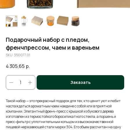
Подарочный набор с пледом,
френчпрессом, чаем и вареньем
SKU:
350077.01
4 305,65
р.
Заказать
Такой набор — это прекрасный подарок для тех, кто ценит уют и любит
наслаждаться ароматным чаем наедине с собой или в приятной
компании. Элегантный френч-пресс с крышкой из букового дерева
изготовлен из термостойкого боросиликатного стекла, а поршень и
пресс-фильтр с уплотнительным кольцом из высококачественной
пищевой нержавеющей стали марки 304. Его объем рассчитан на одну