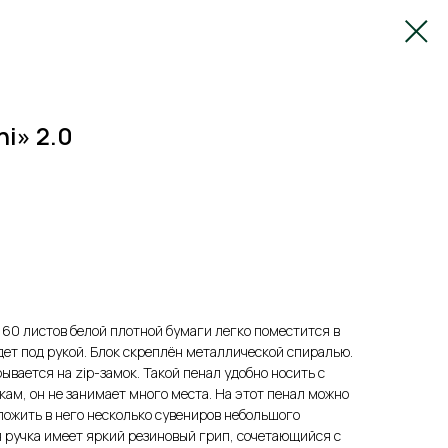
i» 2.0
 60 листов белой плотной бумаги легко поместится в
дет под рукой. Блок скреплён металлической спиралью.
ывается на zip-замок. Такой пенал удобно носить с
кам, он не занимает много места. На этот пенал можно
ложить в него несколько сувениров небольшого
 ручка имеет яркий резиновый грип, сочетающийся с