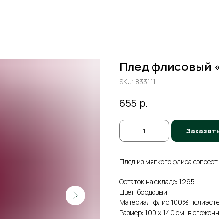
Плед флисовый «
SKU:
833111
р.
655
Заказат
Плед из мягкого флиса согреет 
Остаток на складе: 1295
Цвет: бордовый
Материал: флис 100% полиэст
Размер: 100 х 140 см, в сложенн