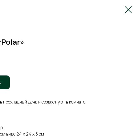
Polar»
ь
в прохладный день и создаст уют в комнате.
ер
ом виде 24 х 24 х 5 см