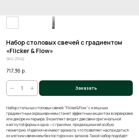
Набор столовых свечей с градиентом
«Flicker & Flow»
SKU:
21042
717,36
р.
Заказать
Набор стильных столовых свечей "Flicker&Flow" с изящным
градиентным окрашиванием станет эффектным акцентом в сервировке
или декоре интерьера. В комплект входят две свечи оригинальной
изогнутой формы и одна — с гранями, придающими ей особую
геометрию. Изделия не имеют аромата, что позволяет наслаждаться
их мягким свечением без посторонних запахов. Такой набор подойдёт