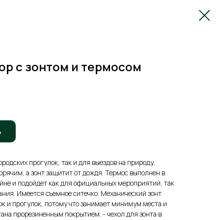
ор с зонтом и термосом
ь
ородских прогулок, так и для выездов на природу.
орячим, а зонт защитит от дождя. Термос выполнен в
йне и подойдет как для официальных мероприятий, так
ания. Имеется съемное ситечко. Механический зонт
ок и прогулок, потому что занимает минимум места и
отана прорезиненным покрытием. - чехол для зонта в