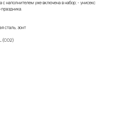
а с наполнителем уже включена в набор; - унисекс
 праздника.
я сталь, зонт
L (СО2)