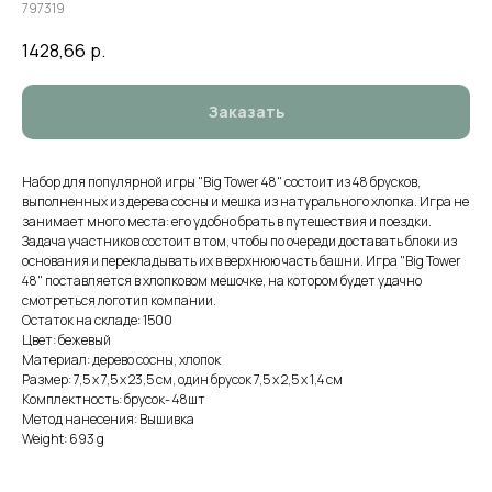
797319
1428,66
р.
Заказать
Набор для популярной игры "Big Tower 48" состоит из 48 брусков,
выполненных из дерева сосны и мешка из натурального хлопка. Игра не
занимает много места: его удобно брать в путешествия и поездки.
Задача участников состоит в том, чтобы по очереди доставать блоки из
основания и перекладывать их в верхнюю часть башни. Игра "Big Tower
48" поставляется в хлопковом мешочке, на котором будет удачно
смотреться логотип компании.
Остаток на складе: 1500
Цвет: бежевый
Материал: дерево сосны, хлопок
Размер: 7,5 х 7,5 х 23,5 см, один брусок 7,5 х 2,5 х 1,4 см
Комплектность: брусок- 48шт
Метод нанесения: Вышивка
Weight: 693 g