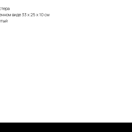
стера
женном виде 33 х 25 х 10 см
итый