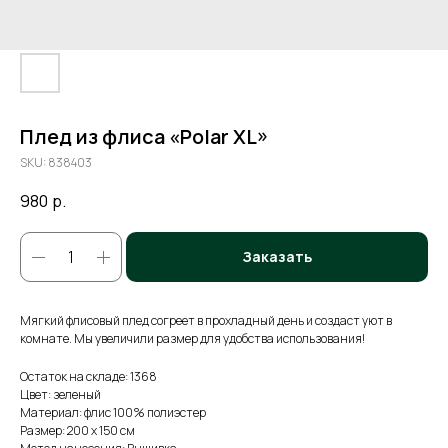
Плед из флиса «Polar XL»
SKU:
838403
980
р.
Заказать
Мягкий флисовый плед согреет в прохладный день и создаст уют в
комнате. Мы увеличили размер для удобства использования!
Остаток на складе: 1368
Цвет: зеленый
Материал: флис 100% полиэстер
Размер: 200 x 150 см