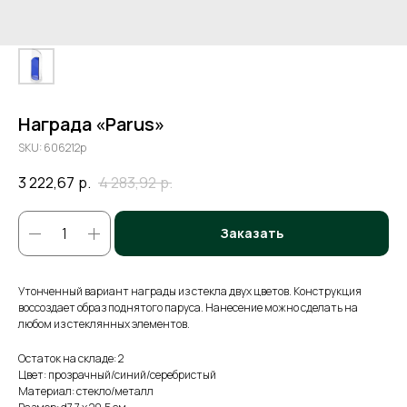
Награда «Parus»
SKU:
606212p
3 222,67
р.
4 283,92
р.
Заказать
Утонченный вариант награды из стекла двух цветов. Конструкция
воссоздает образ поднятого паруса. Нанесение можно сделать на
любом из стеклянных элементов.
Остаток на складе: 2
Цвет: прозрачный/синий/серебристый
Материал: стекло/металл