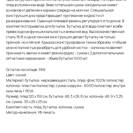
плед в сложенном виде. Вместительная сумка-холодильник имеет
основное отделение и карман спереди на молнии. Специальная
конструкция дна предотвращает протекание жидкости от
размораживания. Съемный плечевой ремень регулируется по длине. В
комплекте открывалка для бутылок. Бутылка для воды сочетает в себе
превосходную функциональность и внешний вид. Высококачественная
сталь 18/8 и одностенная конструкция делает бутылку не только
прочной, но и лёгкой. Крышка сконструирована таким образом, чтобы ее
можно полностью разобрать для удобной чистки. - колонка позволяет
принимать звонки и имеет режим радио; - сумка с 2 дополнительными
сетчатыми карманами; - объем бутылки 1000 мл.
Остаток на складе: 388
Цвет: синий
Материал: бутылка- нержавеющая cталь, плед- флис 100% полиэстер,
колонка- пластик/полиэстер, сумка снаружи - 600D полиэстер, внутри:
4мм пена + PEVA
Размер: плед 120 х 150 см, бутылка- d8,3 х 26,8 см, колонка- d8,9 х 3,25
см, сумка- 35 x 25 x 23 см
Комплектность: плед, бутылка, колонка, сумка
Метод нанесения: УФ-печать