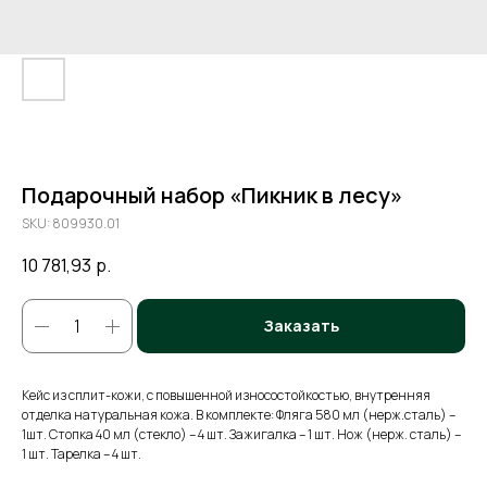
Подарочный набор «Пикник в лесу»
SKU:
809930.01
10 781,93
р.
Заказать
Кейс из сплит-кожи, с повышенной износостойкостью, внутренняя
отделка натуральная кожа. В комплекте: Фляга 580 мл (нерж.сталь) –
1шт. Стопка 40 мл (стекло) – 4 шт. Зажигалка – 1 шт. Нож (нерж. сталь) –
1 шт. Тарелка – 4 шт.