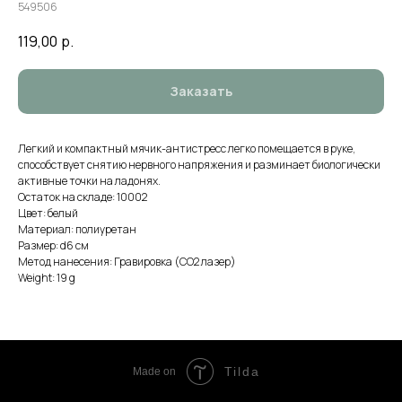
549506
119,00
р.
Заказать
Легкий и компактный мячик-антистресс легко помещается в руке,
способствует снятию нервного напряжения и разминает биологически
активные точки на ладонях.
Остаток на складе: 10002
Цвет: белый
Материал: полиуретан
Размер: d6 см
Метод нанесения: Гравировка (CO2 лазер)
Weight: 19 g
Tilda
Made on