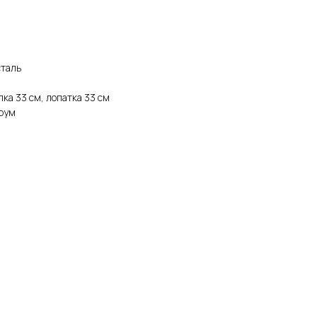
сталь
лка 33 см, лопатка 33 см
трум