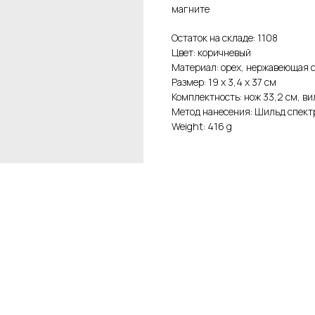
магните
Остаток на складе: 1108
Цвет: коричневый
Материал: орех, нержавеющая 
Размер: 19 х 3,4 х 37 см
Комплектность: нож 33,2 см, ви
Метод нанесения: Шильд спек
Weight: 416 g