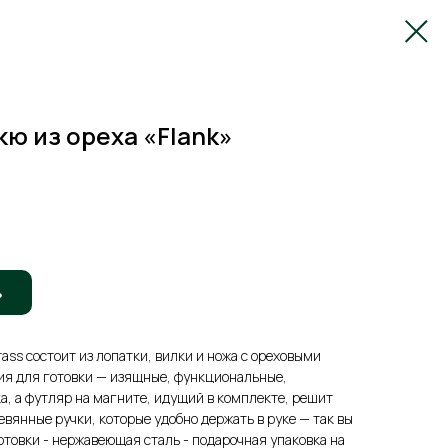
кю из ореха «Flank»
ь
rass состоит из лопатки, вилки и ножа с ореховыми
ия для готовки — изящные, функциональные,
а, а футляр на магните, идущий в комплекте, решит
евянные ручки, которые удобно держать в руке — так вы
отовки - нержавеющая сталь - подарочная упаковка на