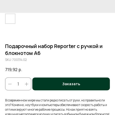
Подарочный набор Reporter с ручкой и
блокнотом А6
SKU:
700314.02
719,92
р.
Заказать
В современном мире мы стали редко писать от руки, но правильно ли
это? Конечно, ноутбуки и компьютеры обеспечивают скорость работы и
оптимизируют многие рабочие процессы. Но как приятно взять
изящную металлическую ручку и писать в обычном бумажном блокноте!