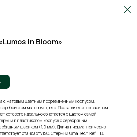
«Lumos in Bloom»
ь
а с матовым цветным прорезиненным корпусом.
 серебристом матовом цвете. Поставляется в красивом
ет которого идеально сочетается с цветом самой
тержни в пластиковом корпусе c серебряным
арбидным шариком (1,0 мм). Длина письма: примерно
ветствует стандарту ISO. Стержни Uma Tech Refill 1.0