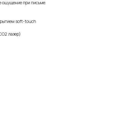
е ощущение при письме.
крытием soft-touch
CO2 лазер)