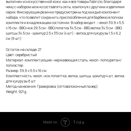
выполнен из искусственной кожи, как и все товары Fabrizio, благодаря
чему с набором можно составлять сеты, компонуя с другими изделиями
серии. Фиксирующие резинки предусмотрены под каждый компонент
набора, что позволит сохранить приспособления для барбекю в полном
комплекте и в надлежащем состоянии. В набор входит: - чехол 39,8 х 5,5
х 16 см - BBQ нож 29,5 см - BBQ лопатка 34,5 см - BBQ вилка 34,5 см - BBQ
щипцы 34,5 см - шампур 2,5 х 35 см (4 шт) - вилка для кукурузы 1,5 х 6,2
см (8 шт)
Остаток на складе: 27
Цвет: серебристый
Материал: комплектующие- нержавеющая сталь, чехол- полиуретан/
полиэстер
Размер: 39,8 х 5,5 х 16 см
Комплектность: чехол, нож лопаптка, вилка, щипцы, шампур 4 шт, вилка
для кукурузы 8 шт
Метод нанесения: Гравировка (оптоволоконный лазер)
Weight: 921 g
Tilda
Made on