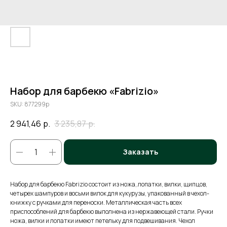
Набор для барбекю «Fabrizio»
SKU:
877299p
2 941,46
р.
3 235,87
р.
Заказать
Набор для барбекю Fabrizio состоит из ножа, лопатки, вилки, щипцов,
четырех шампуров и восьми вилок для кукурузы, упакованный в чехол-
книжку с ручками для переноски. Металлическая часть всех
приспособлений для барбекю выполнена из нержавеющей стали. Ручки
ножа, вилки и лопатки имеют петельку для подвешивания. Чехол