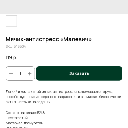
Мячик-антистресс «Малевич»
SKU:
549504
119
р.
Заказать
Легкий и компактный мячик-антистресс легко помещается в руке,
способствует снятию нервного напряжения и разминает биологически
активные точки на ладонях.
Остаток на складе: 5248
Цвет: желтый
Материал: полиуретан