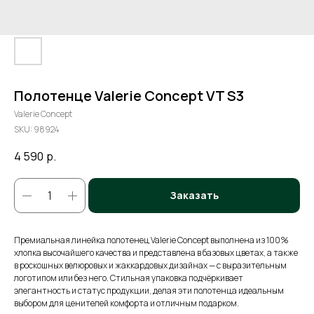
Полотенце Valerie Concept VT S3
Valerie Concept
SKU:
98924
4 590
р.
Заказать
Премиальная линейка полотенец Valerie Concept выполнена из 100%
хлопка высочайшего качества и представлена в базовых цветах, а также
в роскошных велюровых и жаккардовых дизайнах — с выразительным
логотипом или без него. Стильная упаковка подчёркивает
элегантность и статус продукции, делая эти полотенца идеальным
выбором для ценителей комфорта и отличным подарком.