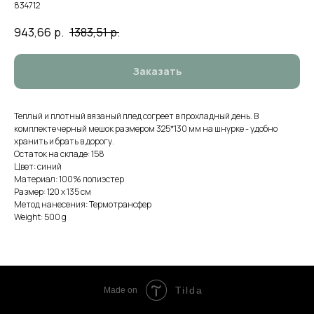
834712
943,66
р.
1383,51
р.
Заказать
Теплый и плотный вязаный плед согреет в прохладный день. В
комплекте черный мешок размером 325*130 мм на шнурке - удобно
хранить и брать в дорогу.
Остаток на складе: 158
Цвет: синий
Материал: 100% полиэстер
Размер: 120 х 135 см
Метод нанесения: Термотрансфер
Weight: 500 g
Tilda
Made on