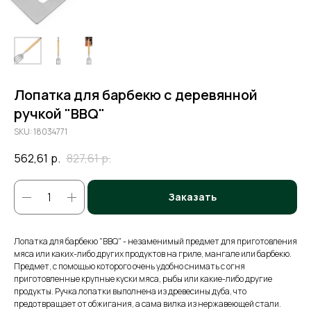
Лопатка для барбекю с деревянной
ручкой "BBQ"
SKU:
18034771
562,61
р.
827,61
р.
Заказать
Лопатка для барбекю "BBQ" - незаменимый предмет для приготовления
мяса или каких-либо других продуктов на гриле, мангале или барбекю.
Предмет, с помощью которого очень удобно снимать с огня
приготовленные крупные куски мяса, рыбы или какие-либо другие
продукты. Ручка лопатки выполнена из древесины дуба, что
предотвращает от обжигания, а сама вилка из нержавеющей стали.