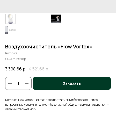
Воздухоочиститель «Flow Vortex»
Rombica
SKU:
595598p
3 398,66
р.
4 521,66
р.
Заказать
Rombica Flow Vortex. Вентилятор портативный безлопастной со
встроенным увлажнителем. — безопасный обдув, — лампа подсветки, —
увлажнитель 40 мл/ч.