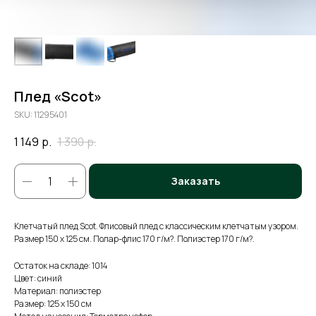
Плед «Scot»
SKU:
11295401
1 149
р.
1 390
р.
Заказать
Клетчатый плед Scot. Флисовый плед с классическим клетчатым узором.
Размер 150 х 125 см. Полар-флис 170 г/м?. Полиэстер 170 г/м?.
Остаток на складе: 1014
Цвет: синий
Материал: полиэстер
Размер: 125 х 150 см