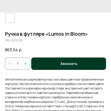
Ручка в футляре «Lumos in Bloom»
SKU:
2012.08
863,54
р.
Заказать
Металлическая шариковая ручка с матовым цветным прорезиненным
корпусом. Металлический клип и кнопка в серебристом матовом цвете.
Поставляется в красивом черном футляре, внутренний цвет которого
идеально сочетается с цветом самой ручки. Европейские объемные
стержни в пластиковом корпусе c серебряным наконечником и
вольфрамово-карбидным шариком (1,0 мм). Длина письма: примерно 4
000 м. Немецкие чернила соответствует стандарту ISO. Стержни Uma
Tech Refill 1.0 гарантируют приятное и мягкое ощущение при письме.