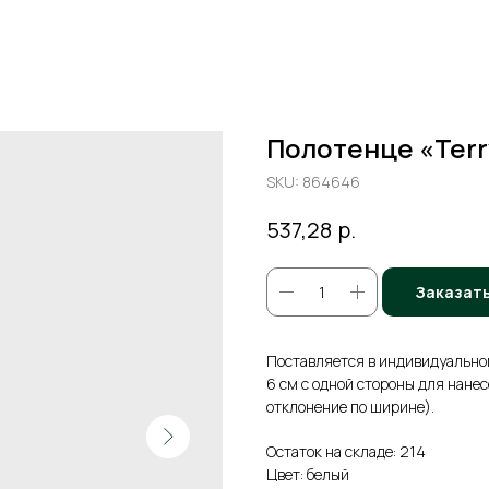
Полотенце «Terr
SKU:
864646
р.
537,28
Заказат
Поставляется в индивидуально
6 см с одной стороны для нане
отклонение по ширине).
Остаток на складе: 214
Цвет: белый