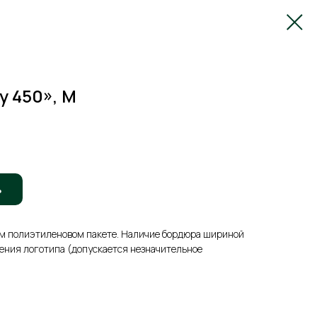
y 450», M
ь
м полиэтиленовом пакете. Наличие бордюра шириной
сения логотипа (допускается незначительное