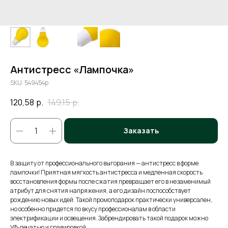
Антистресс «Лампочка»
SKU:
549454p
120,58
р.
149,15
р.
Заказать
В защиту от профессионального выгорания — антистресс в форме
лампочки! Приятная мягкость антистресса и медленная скорость
восстановления формы после сжатия превращает его в незаменимый
атрибут для снятия напряжения, а его дизайн поспособствует
рождению новых идей. Такой промоподарок практически универсален,
но особенно придется по вкусу профессионалам в области
электрификации и освещения. Забрендировать такой подарок можно
УФ-печатью и гравировкой.