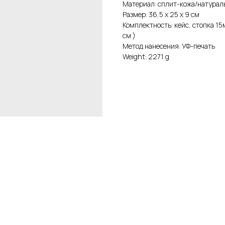
Материал: сплит-кожа/натураль
Размер: 36,5 х 25 х 9 см
Комплектность: кейс, стопка 15м
см )
Метод нанесения: УФ-печать
Weight: 2271 g