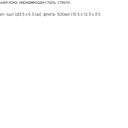
ная кожа, нержавеющая сталь, стекло
л- 4шт (d3,5 х 5,3 см), фляга- 500мл (15,5 х 12,5 х 3,5