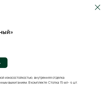
ный»
ь
ной износостойкостью, внутренняя отделка
нным выжиганием. В комплекте: Стопка 15 мл- 4 шт.