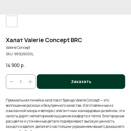
Халат Valerie Concept BRC
Valerie Concept
SKU:
9892900XL
14 900
р.
Заказать
Премиальная линейка халатов от бренда Valerie Concept — это
воплощение роскоши и безупречного качества. Изготовленные из
изысканной махры и велюра с элегантным жаккардовым дизайном, эти
халаты дарят неповторимое ощущение комфорта и тепла. Благородные
расцветки и утончённые детали подчёркивают высокую ценность
каждого изделия, делая его настоящим украшением вашего домашнего