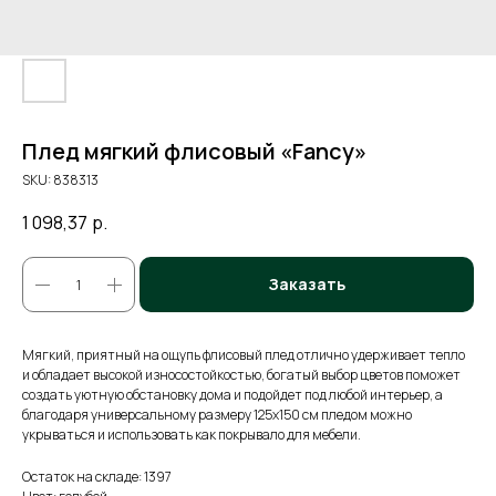
Плед мягкий флисовый «Fancy»
SKU:
838313
1 098,37
р.
Заказать
Мягкий, приятный на ощупь флисовый плед отлично удерживает тепло
и обладает высокой износостойкостью, богатый выбор цветов поможет
создать уютную обстановку дома и подойдет под любой интерьер, а
благодаря универсальному размеру 125х150 см пледом можно
укрываться и использовать как покрывало для мебели.
Остаток на складе: 1397