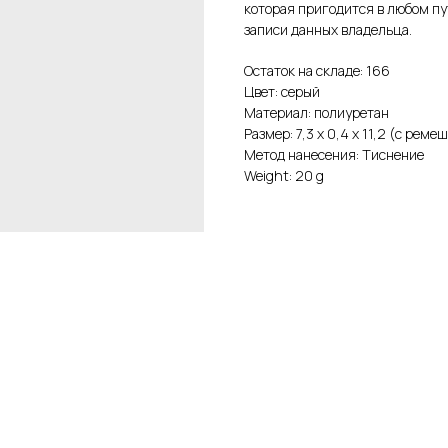
которая пригодится в любом пу
записи данных владельца.
Остаток на складе: 166
Цвет: серый
Материал: полиуретан
Размер: 7,3 х 0,4 х 11,2 (с реме
Метод нанесения: Тиснение
Weight: 20 g