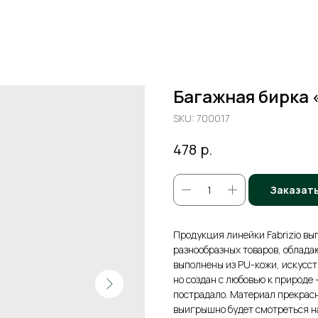
Багажная бирка «
SKU:
700017
р.
478
Заказат
Продукция линейки Fabrizio выг
разнообразных товаров, облада
выполнены из PU-кожи, искусс
но создан с любовью к природе 
пострадало. Материал прекрасн
выигрышно будет смотреться на