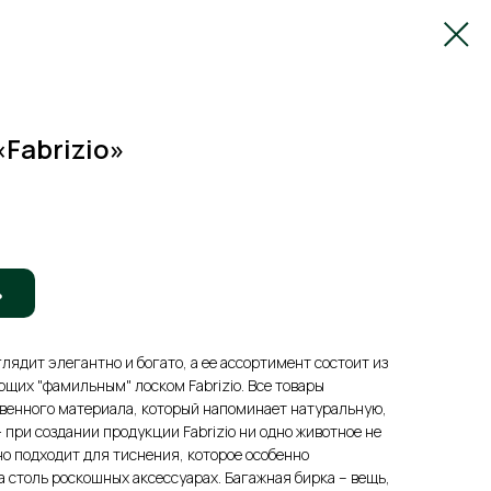
Fabrizio»
ь
лядит элегантно и богато, а ее ассортимент состоит из
ющих "фамильным" лоском Fabrizio. Все товары
твенного материала, который напоминает натуральную,
- при создании продукции Fabrizio ни одно животное не
о подходит для тиснения, которое особенно
 столь роскошных аксессуарах. Багажная бирка – вещь,